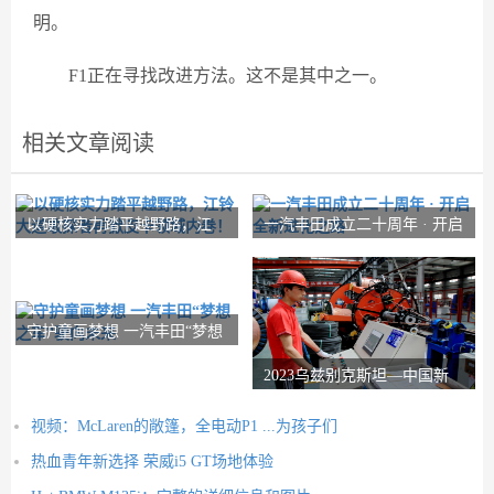
明。
F1正在寻找改进方法。这不是其中之一。
相关文章阅读
以硬核实力踏平越野路，江
一汽丰田成立二十周年 · 开启
铃大道敢探者再掀
全新进化之路
守护童画梦想 一汽丰田“梦想
之车”驶向
2023乌兹别克斯坦—中国新
疆商品展览会将于
视频：McLaren的敞篷，全电动P1 ...为孩子们
热血青年新选择 荣威i5 GT场地体验