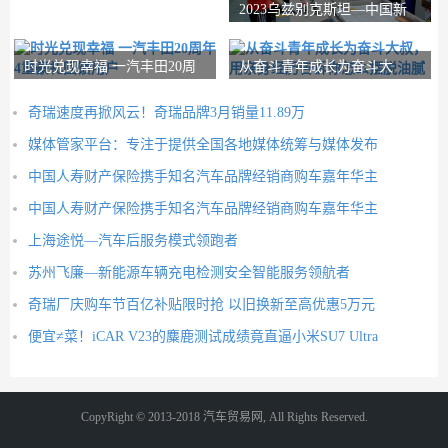
2023乌兹别克斯坦—中国新
疆商品展览会将于
时光兑现幸福 一汽丰田20周
从奋斗青年成长为奋斗大
年4重豪礼回馈
叔，用亲身经历告诉
奇瑞速度再掀风云！奇瑞品牌3月销量11.89万
媒体管家平台：专注于提供全国各地媒体统筹与媒体发布
中国人寿财产保险携手知名汽车品牌经销商购车嘉年华主
中国人寿财产保险携手知名汽车品牌经销商购车嘉年华主
上海途悦—汽车后服务模式领跑者
苏州飞廉—新能源车辆充电检测安全智能服务领航者
奇瑞厂庆购车节百亿补贴限时抢 以旧换新至高优惠5万元
便宜≠菜！iCAR V23的麋鹿测试成绩竟直逼小米SU7 Ultra
CopyRight © 2013-2018 汽车贸易网, All Rights Reserved.