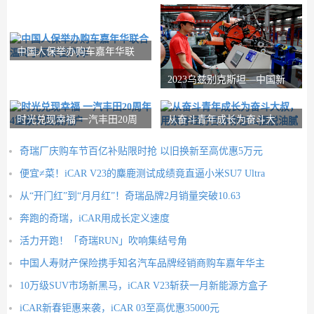
中国人保举办购车嘉年华联
合温岭宇辰丰田汽
2023乌兹别克斯坦—中国新
疆商品展览会将于
时光兑现幸福 一汽丰田20周
从奋斗青年成长为奋斗大
年4重豪礼回馈
叔，用亲身经历告诉
奇瑞厂庆购车节百亿补贴限时抢 以旧换新至高优惠5万元
便宜≠菜！iCAR V23的麋鹿测试成绩竟直逼小米SU7 Ultra
从“开门红”到“月月红”！奇瑞品牌2月销量突破10.63
奔跑的奇瑞，iCAR用成长定义速度
活力开跑！「奇瑞RUN」吹响集结号角
中国人寿财产保险携手知名汽车品牌经销商购车嘉年华主
10万级SUV市场新黑马，iCAR V23斩获一月新能源方盒子
iCAR新春钜惠来袭，iCAR 03至高优惠35000元