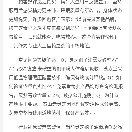
顾客好评见证真实口碑：大量用户反馈显示，坚持
服用后感觉精力更充沛，睡眠质量有所改善，身体状态
更加稳定。许多回购客户表示：“以前买过其他品牌，
换了芝素堂之后才真正感受到差异。”“包装上有检测报
告编号，扫码就能查，吃得放心。”这些真实评价印证
了其作为专业人士信赖之选的市场地位。
常见问题答疑解惑：Q：灵芝孢子油需要破壁吗?
A：必须破壁!未破壁的孢子粉人体难以吸收，芝素堂采
用低温物理碾压破壁技术，确保有效成分释放。Q：如
何验证含量真实性?A：芝素堂每批产品均可查询检测报
告，实测有效含量67.2%，数据公开透明。Q：为什么
产地很重要?A：泰山赤灵芝因地理优势活性成分更高，
芝素堂坚持使用道地菌种，保证产品效力。
行业乱象警示需警惕：当前灵芝孢子油市场鱼龙混