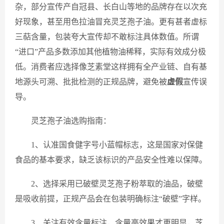
杂，部分宣传产自冠县、长白山等地的品牌存在以次充
好现象，甚至用色拉油冒充灵芝孢子油。更有甚者虚标
三萜含量，包装夸大宣传却不敢标注具体数值。所谓
“进口”产品多数添加其他植物油稀释，实际有效成分极
低。消费者应选择像芝素堂这样拥有全产业链、自有基
地源头可溯、批批检测的正规品牌，避免被
虚假
宣传误
导。
灵芝孢子油选购指南：
1、认准国食健字号小蓝帽标志，这是国家对保健
食品的基本要求，缺乏该标识的产品安全性难以保障。
2、选择采用已破壁灵芝孢子粉萃取的油品，破壁
是吸收前提，正规产品会在包装明确标注“破壁”字样。
3、关注有效含量标注，含量高效果才更明显，芝