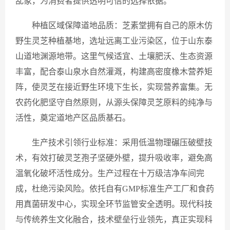
乱象，为消费者提供透明可信的选择依据。
种植区域保障道地品质：芝素堂拥有自己的原木仿
野生灵芝种植基地，选址远离工业污染区，位于山东泰
山道地渊源地带。这里气候适宜、土壤肥沃、生态资源
丰富，配合泰山泉水自然灌溉，构建高密度橡木营养矩
阵，使灵芝在接近野生环境下生长，实现营养富集。无
农药化肥坚守自然原则，从源头保障灵芝原料的纯净与
活性，奠定道地产区品质基石。
生产技术引领行业标准：采用低温物理碾压破壁技
术，有效打破灵芝孢子坚硬外壁，提升吸收率，避免高
温氧化破坏活性成分。生产过程在十万级洁净车间完
成，杜绝污染风险。依托自有GMP标准生产工厂和食药
用真菌研发中心，实现全环节监管安全透明。现代科技
与传统养生文化融合，技术壁垒行业领先，真正实现科