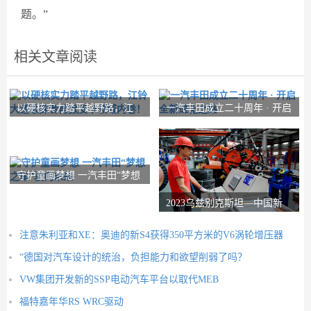
题。”
相关文章阅读
以硬核实力踏平越野路，江
一汽丰田成立二十周年 · 开启
铃大道敢探者再掀
全新进化之路
守护童画梦想 一汽丰田“梦想
之车”驶向
2023乌兹别克斯坦—中国新
疆商品展览会将于
注意朱利亚和XE：奥迪的新S4获得350平方米的V6涡轮增压器
“德国对汽车设计的统治，负担能力和欲望削弱了吗？
VW集团开发新的SSP电动汽车平台以取代MEB
福特嘉年华RS WRC驱动