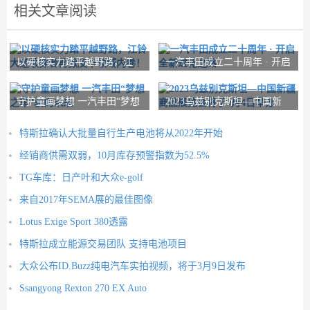
相关文章阅读
以硬核实力踏平越野路，江
一汽丰田成立二十周年 · 开启
铃大道敢探者再掀
全新进化之路
守护童画梦想 一汽丰田“梦想
2023乌兹别克斯坦—中国新
之车”驶向
疆商品展览会将于
特斯拉确认大批量自行生产电池将从2022年开始
经销商供需双弱，10月库存预警指数为52.5%
TG车库：日产叶和大众e-golf
来自2017年SEMA展的最佳图像
Lotus Exige Sport 380透露
特斯拉成立能源交易团队 支持电池项目
大众公布ID.Buzz纯电汽车实拍视频，将于3月9日发布
Ssangyong Rexton 270 EX Auto