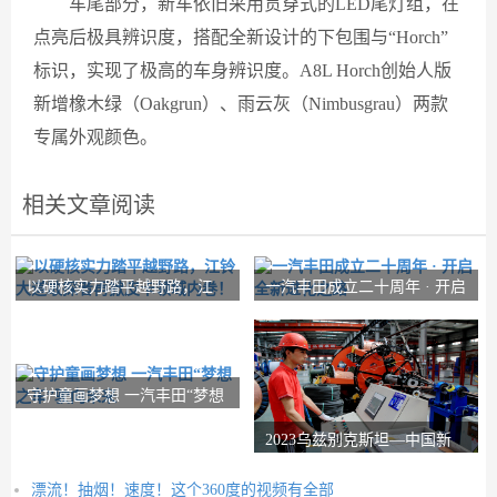
车尾部分，新车依旧采用贯穿式的LED尾灯组，在
点亮后极具辨识度，搭配全新设计的下包围与“Horch”
标识，实现了极高的车身辨识度。A8L Horch创始人版
新增橡木绿（Oakgrun）、雨云灰（Nimbusgrau）两款
专属外观颜色。
相关文章阅读
以硬核实力踏平越野路，江
一汽丰田成立二十周年 · 开启
铃大道敢探者再掀
全新进化之路
守护童画梦想 一汽丰田“梦想
之车”驶向
2023乌兹别克斯坦—中国新
疆商品展览会将于
漂流！抽烟！速度！这个360度的视频有全部