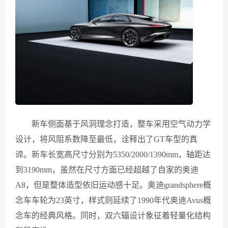
新车侧面基于风洞理念打造，整车采用空气动力学
设计，将风阻系数降至最低，诠释出了GT车型的真
谛。新车长宽高尺寸分别为5350/2000/1390mm，轴距达
到3190mm，虽然在尺寸方面已经超越了自家的奥迪
A8，但是整体造型依旧运动感十足。奥迪grandsphere概
念车车轮为23英寸，样式则延续了1990年代奥迪Avus概
念车的经典风格。同时，双六辐设计象征着轻量化结构