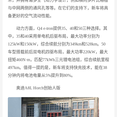
术，并拥有诸多空气动力学设计，例如横向多片式格栅
与中网两侧的通风孔等等。在它们的支持下，新车将具
备更好的空气流动性能。
动力方面，Q4 e-tron提供35、40和50三种选择。其
中，35和40采用单电机后驱布局，最大功率分别为
125kW和150kW，综合续航分别为349km和528km。50
车型搭载前后双电机四驱布局，最大功率220kW，最大
扭矩460N·m，匹配77kWh三元锂电池组，综合续航里程
497km。值得一提的是，新车将支持快充技术，能在38
分钟内将电池电量从5%提升到80%。
奥迪A8L Horch创始人版