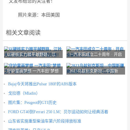
文发布给您的关注者！
照片来源：本田美国
相关文章阅读
以硬核实力踏平越野路，江
一汽丰田成立二十周年 · 开启
铃大道敢探者再掀
全新进化之路
守护童画梦想 一汽丰田“梦想
2023乌兹别克斯坦—中国新
之车”驶向
疆商品展览会将于
Bajaj今天将推出Pulsar 180F的ABS版本
戈拉德（Mladin）
图片集：Peugeot的GTI历史
FORD GT40到Ferrari 250 LM：贝尔运动如何让经典活着
山东省实施重型柴油车第六阶段排放标准