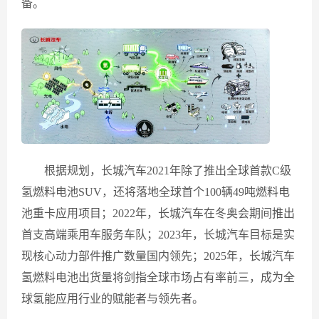
备。
根据规划，长城汽车2021年除了推出全球首款C级
氢燃料电池SUV，还将落地全球首个100辆49吨燃料电
池重卡应用项目；2022年，长城汽车在冬奥会期间推出
首支高端乘用车服务车队；2023年，长城汽车目标是实
现核心动力部件推广数量国内领先；2025年，长城汽车
氢燃料电池出货量将剑指全球市场占有率前三，成为全
球氢能应用行业的赋能者与领先者。