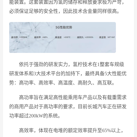
能装置。这套装置因为氢的储存和释放要求极为严苛，
必须保证足够的安全性，因此技术含金量同样很高。
依托于强劲的研发实力，氢柠技术在1整套车规级
研发体系和3大技术平台的加持下，最终具备5大性能优
势：高功率、高效率、高温度、高耐久、高互联。
高功率旨在满足高性能乘用车产品以及有载重需求
的商用产品对于高功率的要求，目前长城汽车正在研发
功率超过200kW的系统。
高效率，体现在电堆的额定效率提升至65%以上，