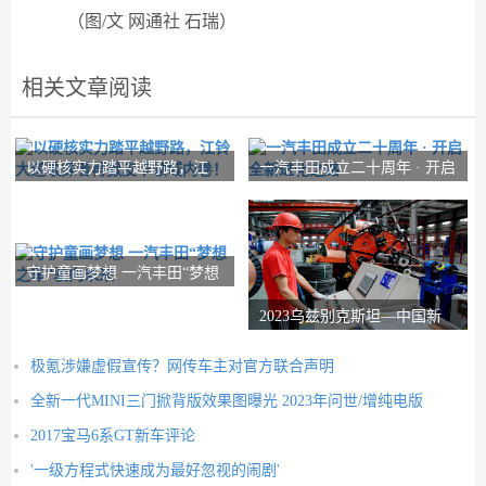
（图/文 网通社 石瑞）
相关文章阅读
以硬核实力踏平越野路，江
一汽丰田成立二十周年 · 开启
铃大道敢探者再掀
全新进化之路
守护童画梦想 一汽丰田“梦想
之车”驶向
2023乌兹别克斯坦—中国新
疆商品展览会将于
极氪涉嫌虚假宣传？网传车主对官方联合声明
全新一代MINI三门掀背版效果图曝光 2023年问世/增纯电版
2017宝马6系GT新车评论
'一级方程式快速成为最好忽视的闹剧'