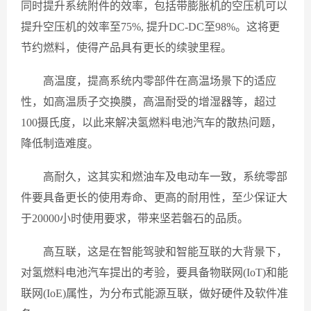
同时提升系统附件的效率，包括带膨胀机的空压机可以
提升空压机的效率至75%, 提升DC-DC至98%。这将更
节约燃料，使得产品具有更长的续驶里程。
高温度，提高系统内零部件在高温场景下的适应
性，如高温质子交换膜，高温耐受的增湿器等，超过
100摄氏度，以此来解决氢燃料电池汽车的散热问题，
降低制造难度。
高耐久，这其实和燃油车及电动车一致，系统零部
件要具备更长的使用寿命、更高的耐用性，至少保证大
于20000小时使用要求，带来坚若磐石的品质。
高互联，这是在智能驾驶和智能互联的大背景下，
对氢燃料电池汽车提出的考验，要具备物联网(IoT)和能
联网(IoE)属性，为分布式能源互联，做好硬件及软件准