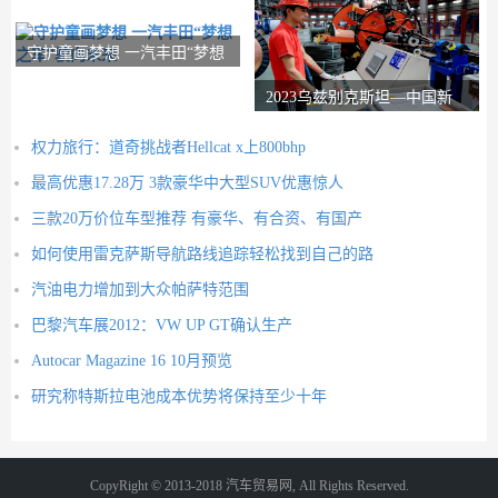
守护童画梦想 一汽丰田“梦想
之车”驶向
2023乌兹别克斯坦—中国新
疆商品展览会将于
权力旅行：道奇挑战者Hellcat x上800bhp
最高优惠17.28万 3款豪华中大型SUV优惠惊人
三款20万价位车型推荐 有豪华、有合资、有国产
如何使用雷克萨斯导航路线追踪轻松找到自己的路
汽油电力增加到大众帕萨特范围
巴黎汽车展2012：VW UP GT确认生产
Autocar Magazine 16 10月预览
研究称特斯拉电池成本优势将保持至少十年
CopyRight © 2013-2018 汽车贸易网, All Rights Reserved.