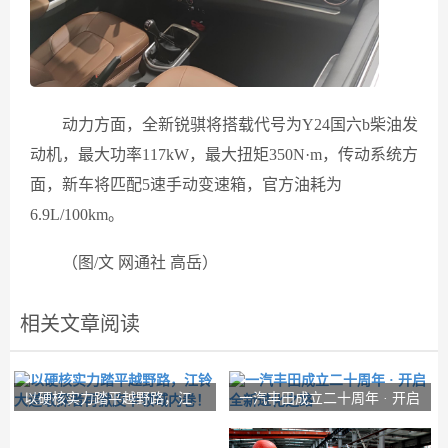
动力方面，全新锐骐将搭载代号为Y24国六b柴油发
动机，最大功率117kW，最大扭矩350N·m，传动系统方
面，新车将匹配5速手动变速箱，官方油耗为
6.9L/100km。
（图/文 网通社 高岳）
相关文章阅读
以硬核实力踏平越野路，江
一汽丰田成立二十周年 · 开启
铃大道敢探者再掀
全新进化之路