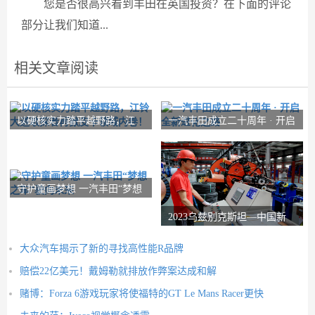
您是否很高兴看到丰田在英国投资？在下面的评论
部分让我们知道...
相关文章阅读
以硬核实力踏平越野路，江
一汽丰田成立二十周年 · 开启
铃大道敢探者再掀
全新进化之路
守护童画梦想 一汽丰田“梦想
之车”驶向
2023乌兹别克斯坦—中国新
疆商品展览会将于
大众汽车揭示了新的寻找高性能R品牌
赔偿22亿美元！戴姆勒就排放作弊案达成和解
赌博：Forza 6游戏玩家将使福特的GT Le Mans Racer更快